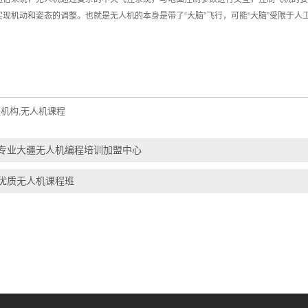
现机动和姿态的调整。也就是无人机的本身是带了“大脑”飞行，可能“大脑”受限于人
程机构
无人机课程
,
专业大疆无人机编程培训加盟中心
优质无人机课程班