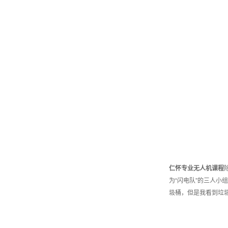
仁怀
专业
无人机课程
为“闪电队”的三人
圾桶，但是我看到垃