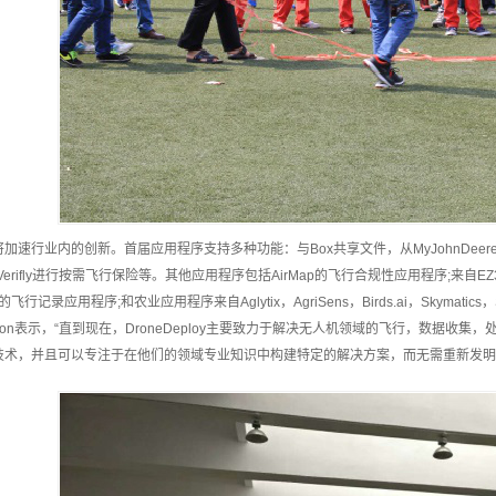
速行业内的创新。首届应用程序支持多种功能：与Box共享文件，从MyJohnDeere导入
rifly进行按需飞行保险等。其他应用程序包括AirMap的飞行合规性应用程序;来自EZ3D的屋顶
rd的飞行记录应用程序;和农业应用程序来自Aglytix，AgriSens，Birds.ai，Skymatics
Pilkington表示，“直到现在，DroneDeploy主要致力于解决无人机领域的飞行
技术，并且可以专注于在他们的领域专业知识中构建特定的解决方案，而无需重新发明