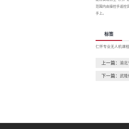
范围内由操控手遥控实
手上。
标签
仁怀专业无人机课
上一篇：
渝北
下一篇：
武隆