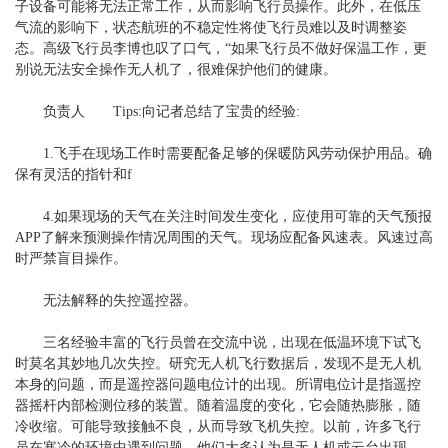
子设备可能将无法正常工作，从而影响飞行员操作。此外，在低压
气流的影响下，状态航班的不稳定性将使飞行员难以及时调整姿
态。高级飞行员李博也叹了口气，“如果飞行员不做好保温工作，更
别说无法安全操作无人机了，很难保护他们的健康。
负责人 Tips:向记者总结了宝贵的经验:
1.飞手在现场工作时需要配备足够的保暖防风劳动保护用品。确
保有灵活的指针和f
4.如果现场的天气在关注时间发生变化，应使用可靠的天气预报
APP了解来预测操作情况周围的天气。现场应配备风速表。风速过高
时严禁盲目操作。
无法解释的失控遥控器。
三名经验丰富的飞行员曾在交流中说，出现在低温环境下试飞
时莫名其妙地几次失控。研究无人机飞行数据后，发现不是无人机
本身的问题，而是遥控器问题电位计的出现。所谓电位计是指遥控
器摇杆内部检测位移的装置。随着温度的变化，它会随热膨胀，随
冷收缩。可能导致接触不良，从而导致飞机失控。以前，许多飞行
员在寒冷的环境中遇到问题。他们大多认为是无人机或云台出现、