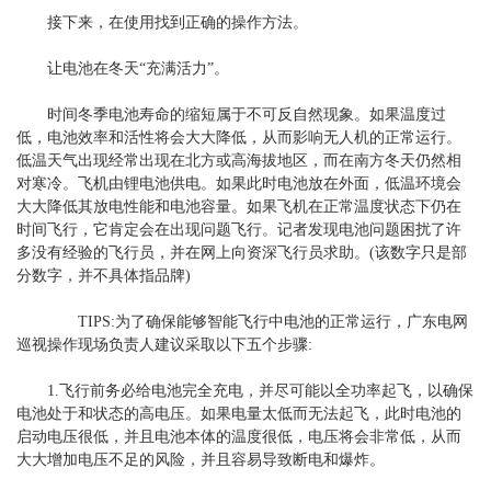
接下来，在使用找到正确的操作方法。
让电池在冬天“充满活力”。
时间冬季电池寿命的缩短属于不可反自然现象。如果温度过
低，电池效率和活性将会大大降低，从而影响无人机的正常运行。
低温天气出现经常出现在北方或高海拔地区，而在南方冬天仍然相
对寒冷。飞机由锂电池供电。如果此时电池放在外面，低温环境会
大大降低其放电性能和电池容量。如果飞机在正常温度状态下仍在
时间飞行，它肯定会在出现问题飞行。记者发现电池问题困扰了许
多没有经验的飞行员，并在网上向资深飞行员求助。(该数字只是部
分数字，并不具体指品牌)
TIPS:为了确保能够智能飞行中电池的正常运行，广东电网
巡视操作现场负责人建议采取以下五个步骤:
1.飞行前务必给电池完全充电，并尽可能以全功率起飞，以确保
电池处于和状态的高电压。如果电量太低而无法起飞，此时电池的
启动电压很低，并且电池本体的温度很低，电压将会非常低，从而
大大增加电压不足的风险，并且容易导致断电和爆炸。