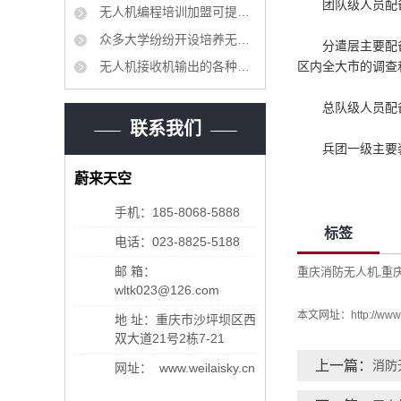
团队级人员配
无人机编程培训加盟可提高职业教育人才培养质量
众多大学纷纷开设培养无人机科研和管理领域的专业人才的课程
分遣层主要配备电
无人机接收机输出的各种信号分别对比解释
区内全大市的调查
总队级人员配
联系我们
兵团一级主要装备
蔚来天空
手机：185-8068-5888
标签
电话：023-8825-5188
邮 箱：
重庆消防无人机
重
,
wltk023@126.com
本文网址：
http://www
地 址：重庆市沙坪坝区西
双大道21号2栋7-21
上一篇：
消防
网址： www.weilaisky.cn