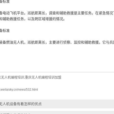
备标准
动飞机平台。巡航距离长，调查和辅助救援是主要任务。在紧急情况下
和辅助救援任务，以及跨区域增援的情况。
备标准
燃油无人机，巡航距离长，主要进行侦察、监控和辅助救援。它与兵团
庆无人机编程培训
重庆无人机编程培训加盟
,
.weilaisky.cn/news/532.html
无人机设备有着怎样的优点
首页
新闻资讯
线下