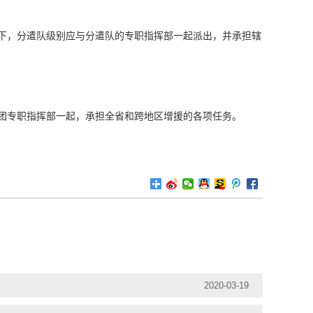
，分遣队级别应与分遣队的专职指挥部一起派出，并承担辖
专职指挥部一起，承担全省和跨地区增援的各项任务。
2020-03-19
产品
线上产品
科普案例
联系我们